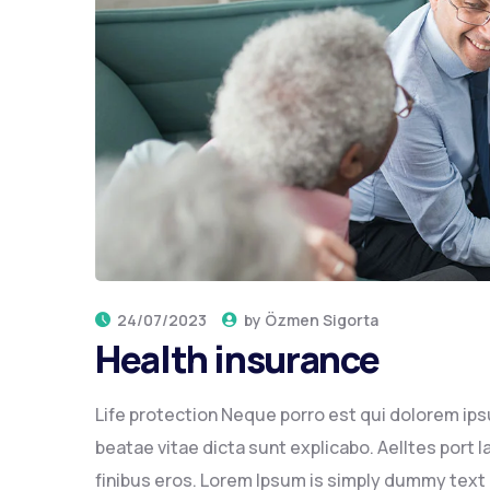
24/07/2023
by
Özmen Sigorta
Health insurance
Life protection Neque porro est qui dolorem ips
beatae vitae dicta sunt explicabo. Aelltes port la
finibus eros. Lorem Ipsum is simply dummy text of