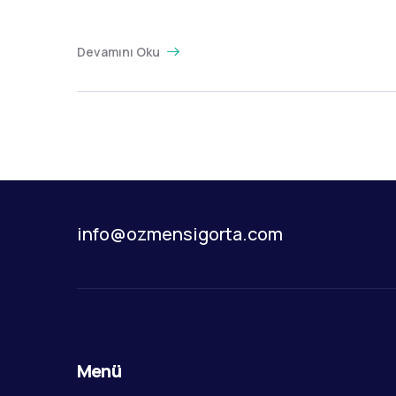
Devamını Oku
info@ozmensigorta.com
Menü