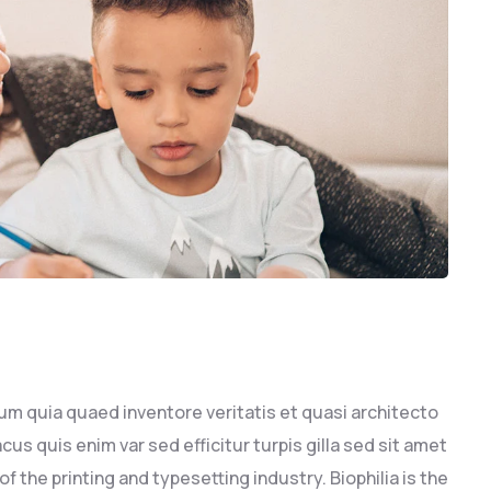
um quia quaed inventore veritatis et quasi architecto
cus quis enim var sed efficitur turpis gilla sed sit amet
 the printing and typesetting industry. Biophilia is the