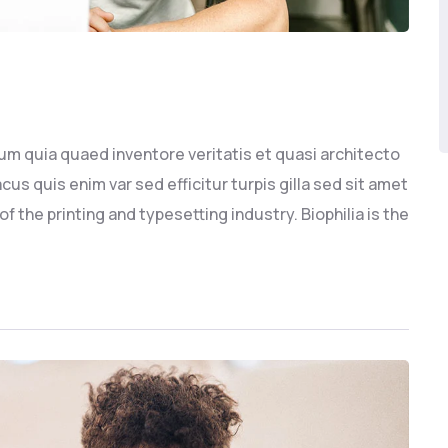
um quia quaed inventore veritatis et quasi architecto
cus quis enim var sed efficitur turpis gilla sed sit amet
 the printing and typesetting industry. Biophilia is the