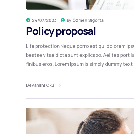
24/07/2023
by
Özmen Sigorta
Policy proposal
Life protection Neque porro est qui dolorem ips
beatae vitae dicta sunt explicabo. Aelltes port la
finibus eros. Lorem Ipsum is simply dummy text of
Devamını Oku