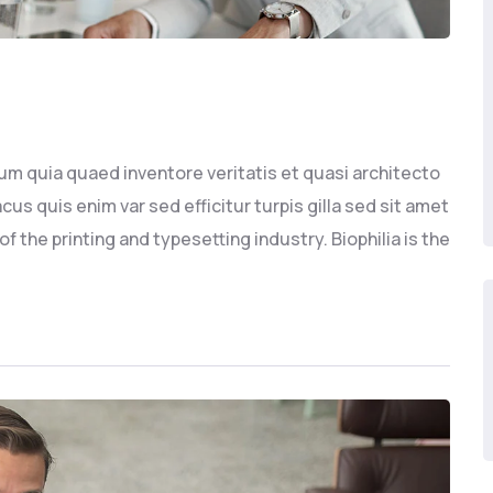
um quia quaed inventore veritatis et quasi architecto
cus quis enim var sed efficitur turpis gilla sed sit amet
 the printing and typesetting industry. Biophilia is the